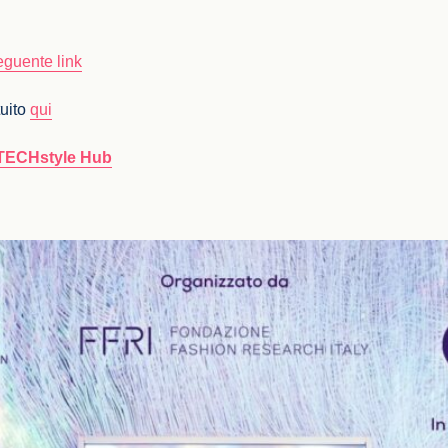
eguente link
tuito
qui
TECHstyle Hub