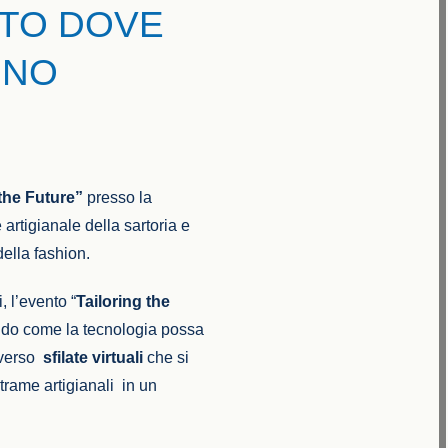
NTO DOVE
ONO
 the Future”
presso la
 artigianale della sartoria e
della fashion.
, l’evento “
Tailoring the
ndo come la tecnologia possa
raverso
sfilate virtuali
che si
 trame artigianali in un