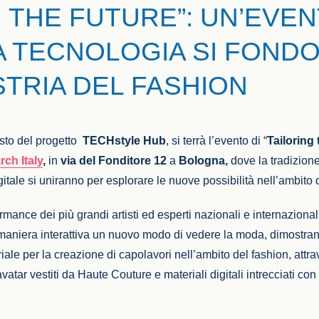
G THE FUTURE”: UN’EVE
LA TECNOLOGIA SI FOND
STRIA DEL FASHION
esto del progetto
TECHstyle Hub
, si terrà l’evento di “
Tailoring
ch Italy
,
in
via del Fonditore 12
a
Bologna,
dove la tradizione
itale si uniranno per esplorare le nuove possibilità nell’ambito 
rmance dei più grandi artisti ed esperti nazionali e internazionali
 maniera interattiva un nuovo modo di vedere la moda, dimostra
le per la creazione di capolavori nell’ambito del fashion, att
avatar vestiti da Haute Couture e materiali digitali intrecciati con
.